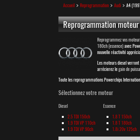
Accueil
Reprogrammation
Audi
A4 (199
Reprogrammation moteur 
Reprogrammez vos moteurs A
180ch (essence)
avec Powe
nouvelle réactivité appréci
Les moteurs diesel verron
arrécierez le
gain de puiss
Toute les reprogrammations Powerchips Internationa
Sélectionnez votre moteur
Diesel
Essence
2.5 TDI 150ch
1.8 T 150ch
1.9 TDI VP 110ch
1.8 T 180ch
1.9 TDI VP 90ch
1.8i 20v 125ch