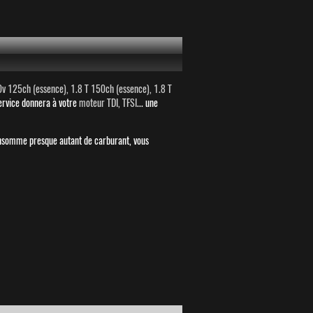
0v 125ch (essence), 1.8 T 150ch (essence), 1.8 T
service donnera à votre
moteur TDI, TFSI
... une
onsomme presque autant de carburant, vous