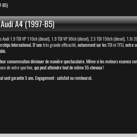
7-B5)
Audi A4 (1997-B5)
udi 1.9 TDI VP 110ch (diesel), 1.9 TDI VP 90ch (diesel), 2.5 TDI 150ch (diesel), 1.8i 2
rchips International. D'une
très grande efficacité
, notamment sur les
TDI et TFSI
, notre 
able.
t leur consommation diminuer de manière spectaculaire. Même si les moteurs essence c
ance de votre sportive
, qui peut atteindre tout de même 55 chevaux !
l sont garantie 5 ans. Engagement : satisfait ou remboursé.