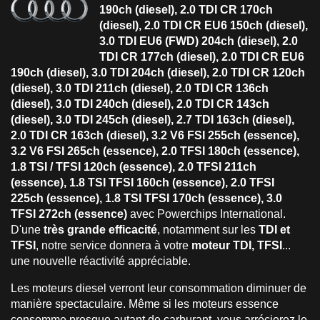
190ch (diesel), 2.0 TDI CR 170ch
(diesel), 2.0 TDI CR EU6 150ch (diesel),
3.0 TDI EU6 (FWD) 204ch (diesel), 2.0
TDI CR 177ch (diesel), 2.0 TDI CR EU6
190ch (diesel), 3.0 TDI 204ch (diesel), 2.0 TDI CR 120ch
(diesel), 3.0 TDI 211ch (diesel), 2.0 TDI CR 136ch
(diesel), 3.0 TDI 240ch (diesel), 2.0 TDI CR 143ch
(diesel), 3.0 TDI 245ch (diesel), 2.7 TDI 163ch (diesel),
2.0 TDI CR 163ch (diesel), 3.2 V6 FSI 255ch (essence),
3.2 V6 FSI 265ch (essence), 2.0 TFSI 180ch (essence),
1.8 TSI / TFSI 120ch (essence), 2.0 TFSI 211ch
(essence), 1.8 TSI TFSI 160ch (essence), 2.0 TFSI
225ch (essence), 1.8 TSI TFSI 170ch (essence), 3.0
TFSI 272ch (essence)
avec Powerchips International.
D'une
très grande efficacité
, notamment sur les
TDI et
TFSI
, notre service donnera à votre
moteur TDI, TFSI
...
une nouvelle réactivité appréciable.
Les moteurs diesel verront leur consommation diminuer de
manière spectaculaire. Même si les moteurs essence
consomme presque autant de carburant, vous arrécierez le