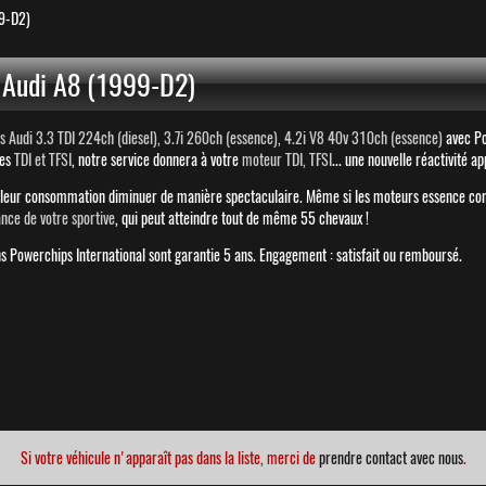
9-D2)
Audi A8 (1999-D2)
Audi 3.3 TDI 224ch (diesel), 3.7i 260ch (essence), 4.2i V8 40v 310ch (essence)
avec Po
les
TDI et TFSI
, notre service donnera à votre
moteur TDI, TFSI
... une nouvelle réactivité a
t leur consommation diminuer de manière spectaculaire. Même si les moteurs essence c
ance de votre sportive
, qui peut atteindre tout de même 55 chevaux !
 Powerchips International sont garantie 5 ans. Engagement : satisfait ou remboursé.
Si votre véhicule n'apparaît pas dans la liste, merci de
prendre contact avec nous
.