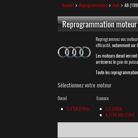
Accueil
Reprogrammation
Audi
A8 (199
Reprogrammation moteur 
Reprogrammez vos moteurs 
efficacité
, notamment sur 
Les moteurs diesel verron
arrécierez le
gain de puiss
Toute les reprogrammations
Sélectionnez votre moteur
Diesel
Essence
3.3 TDI 224ch
3.7i 260ch
4.2i V8 40v 310ch