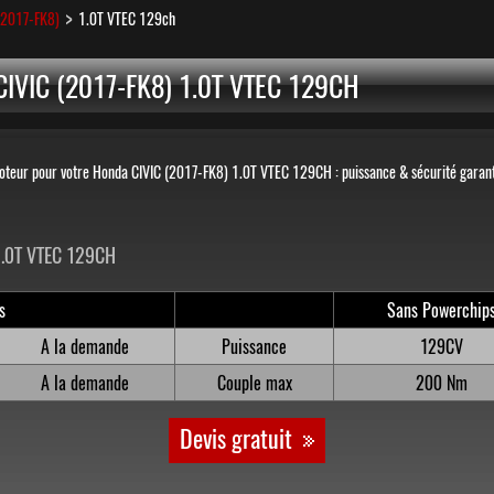
(2017-FK8)
1.0T VTEC 129ch
IVIC (2017-FK8) 1.0T VTEC 129CH
oteur pour votre Honda CIVIC (2017-FK8) 1.0T VTEC 129CH : puissance & sécurité garant
1.0T VTEC 129CH
s
Sans Powerchip
A la demande
Puissance
129CV
A la demande
Couple max
200 Nm
Devis gratuit