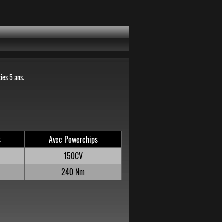
ies 5 ans.
s
Avec Powerchips
150CV
240 Nm