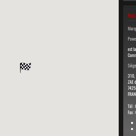
Nos
Marq
Power
est l
Comm
Siège
310, 
ZAE d
7425
FRAN
Tél :
Fax :