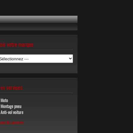
isir votre marque
es services
Moto
Montage pneu
Anti-vol voiture
tous les services