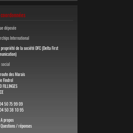
 coordonnées
ue déposée
chips International
a propriété de la société DFC (Delta First
unication)
 social
route des Marais
e Findrol
0 FILLINGES
CE
 04 50 75 99 09
 04 50 38 10 95
A propos
Questions / réponses