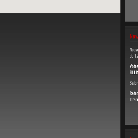
New
Nouv
de 1
Votr
FILLI
Salon
Retr
Inter