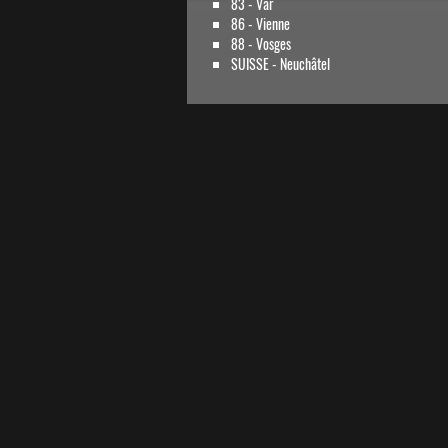
83 - Var
86 - Vienne
88 - Vosges
SUISSE - Neuchâtel