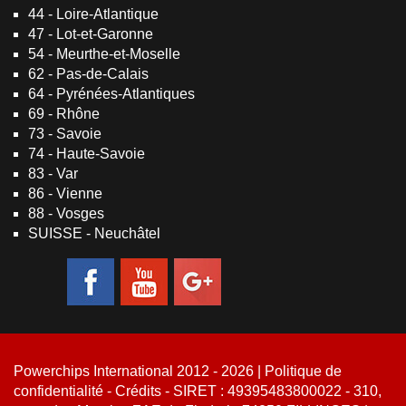
44 - Loire-Atlantique
47 - Lot-et-Garonne
54 - Meurthe-et-Moselle
62 - Pas-de-Calais
64 - Pyrénées-Atlantiques
69 - Rhône
73 - Savoie
74 - Haute-Savoie
83 - Var
86 - Vienne
88 - Vosges
SUISSE - Neuchâtel
Powerchips International 2012 - 2026 |
Politique de
confidentialité
-
Crédits
- SIRET : 49395483800022 - 310,